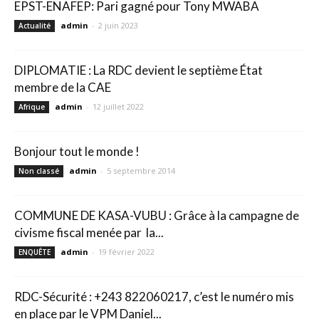
EPST-ENAFEP: Pari gagné pour Tony MWABA
admin
-
2 juin 2023
Actualité
DIPLOMATIE : La RDC devient le septième État
membre de la CAE
admin
-
12 juillet 2022
Afrique
Bonjour tout le monde !
admin
-
5 septembre 2014
Non classé
COMMUNE DE KASA-VUBU : Grâce à la campagne de
civisme fiscal menée par la...
admin
-
19 février 2022
ENQUÊTE
RDC-Sécurité : +243 822060217, c’est le numéro mis
en place par le VPM Daniel...