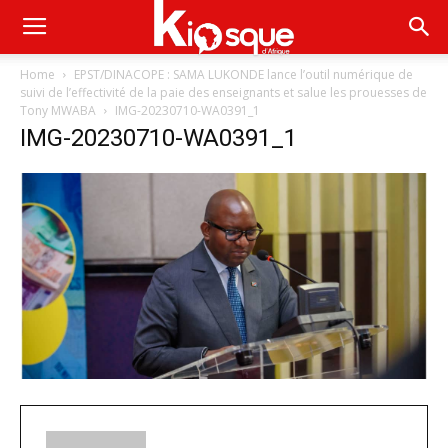
Home
EPST/DINACOPE : SAMA LUKONDE lance l’outil numérique de
suivi de l’effectivité de la paie des enseignants et salue les prouesses de
Tony MWABA
IMG-20230710-WA0391_1
IMG-20230710-WA0391_1