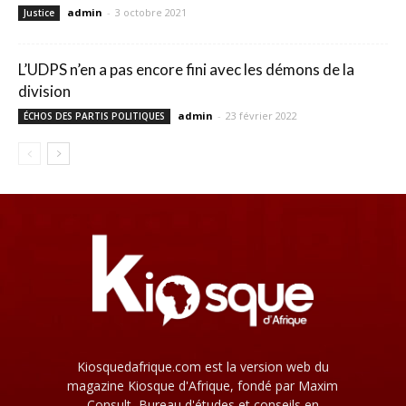
admin
-
3 octobre 2021
Justice
L’UDPS n’en a pas encore fini avec les démons de la
division
admin
-
23 février 2022
ÉCHOS DES PARTIS POLITIQUES
Kiosquedafrique.com est la version web du
magazine Kiosque d'Afrique, fondé par Maxim
Consult, Bureau d'études et conseils en