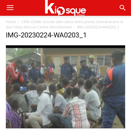
Home
CENI-GOMA: Grosse altercation entre jeunes Gomatraciens et
des Tutsis dans un Centre d’enrôlement
IMG-20230224-WA0203_1
IMG-20230224-WA0203_1