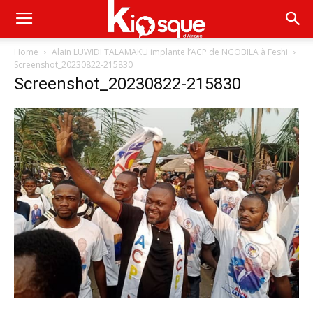
Home
Alain LUWIDI TALAMAKU implante l’ACP de NGOBILA à Feshi
Screenshot_20230822-215830
Screenshot_20230822-215830