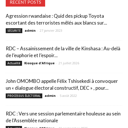
RECENT POSTS
Agression rwandaise : Quid des pickup Toyota
escortant des terroristes mêlés aux blancs sur...
admin
-
27 janvier 2023
SÉCURITÉ
RDC – Assainissement de la ville de Kinshasa : Au-delà
de l’euphorie et l’espoir...
Kiosque d'Afrique
-
21 juillet 2026
Actualité
John OMOMBO appelle Félix Tshisekedi à convoquer
un « dialogue électoral constructif, DEC » , pour...
admin
-
5 août 2022
PROCESSUS ÉLECTORAL
RDC : Vers une session parlementaire houleuse au sein
de l’Assemblée nationale